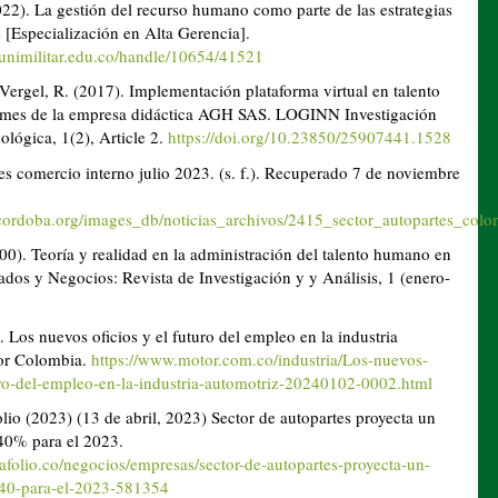
22). La gestión del recurso humano como parte de las estrategias
 [Especialización en Alta Gerencia].
y.unimilitar.edu.co/handle/10654/41521
Vergel, R. (2017). Implementación plataforma virtual en talento
mes de la empresa didáctica AGH SAS. LOGINN Investigación
ológica, 1(2), Article 2.
https://doi.org/10.23850/25907441.1528
s comercio interno julio 2023. (s. f.). Recuperado 7 de noviembre
cordoba.org/images_db/noticias_archivos/2415_sector_autopartes_colo
00). Teoría y realidad en la administración del talento humano en
dos y Negocios: Revista de Investigación y y Análisis, 1 (enero-
. Los nuevos oficios y el futuro del empleo en la industria
or Colombia.
https://www.motor.com.co/industria/Los-nuevos-
uro-del-empleo-en-la-industria-automotriz-20240102-0002.html
olio (2023) (13 de abril, 2023) Sector de autopartes proyecta un
 40% para el 2023.
afolio.co/negocios/empresas/sector-de-autopartes-proyecta-un-
-40-para-el-2023-581354