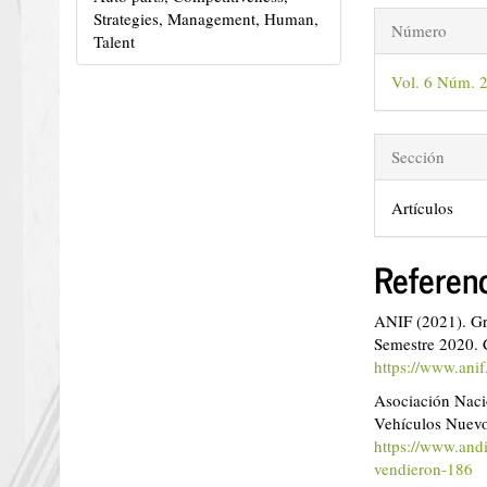
Detalles
Strategies, Management, Human,
Número
Talent
del
Vol. 6 Núm. 
artículo
Sección
Artículos
Referen
ANIF (2021). Gr
Semestre 2020. 
https://www.ani
Asociación Naci
Vehículos Nuevo
https://www.and
vendieron-186