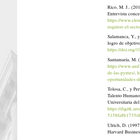
Rico, M. J.. (20
Entrevista conce
https://www.elem
requiere-el-sect
Salamanca, Y., y
logro de objetiv
https://doi.org
Santamaría, M. 
https://www.ani
de-las-pymes/
.
h
oportunidades-d
Tolosa, C., y Pe
Talento Humano y
Universitaria de
https://digitk.a
5158fa8b1735/
Ulrich, D. (199
Harvard Busines