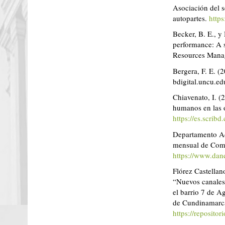
Asociación del s
autopartes.
https
Becker, B. E., y
performance: A 
Resources Mana
Bergera, F. E. (
bdigital.uncu.ed
Chiavenato, I. (
humanos en las o
https://es.scri
Departamento Ad
mensual de Come
https://www.dan
Flórez Castellan
“Nuevos canales 
el barrio 7 de 
de Cundinamarca
https://reposito