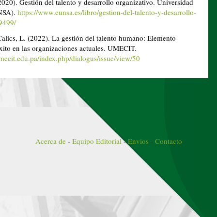
2020). Gestión del talento y desarrollo organizativo. Universidad
NSA).
https://www.eunsa.es/libro/gestion-del-talento-y-desarrollo-
9499/
Calics, L. (2022). La gestión del talento humano: Elemento
éxito en las organizaciones actuales. UMECIT.
.umecit.edu.pa/index.php/dialogus/issue/view/50
Acerca de
-
Equipo Editorial
-
Envios
-
Contacto