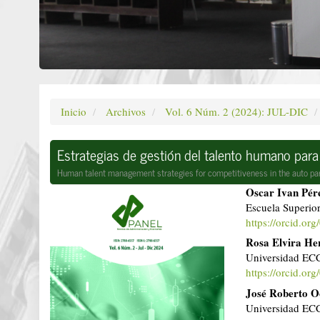
Inicio
Archivos
Vol. 6 Núm. 2 (2024): JUL-DIC
Estrategias de gestión del talento humano para 
Human talent management strategies for competitiveness in the auto par
Barra
Conteni
Oscar Ivan Pér
Escuela Superio
lateral
principa
https://orcid.o
del
del
Rosa Elvira He
Universidad ECC
artículo
artículo
https://orcid.o
José Roberto 
Universidad ECC