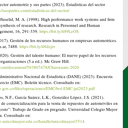
ector automotriz y sus partes (2023). Estadísticas del sector
://asopartes.com/estadisticas-del-sector/
 Huselid, M. A. (1998). High performance work systems and firm
synthesis of research. Research in Personnel and Human
gement, 16, 291-339.
https://bit.ly/489LeOS
2017). Gestión de los recursos humanos en empresas automotrices.
u.ar, 7488.
https://bit.ly/48dzjzr
2020). Gestión del talento humano: El nuevo papel de los recursos
rganizaciones (5.a ed.). Mc Graw Hill.
bd.com/document/593807478/Chiavenato-2020
ministrativo Nacional de Estadística (DANE) (2023). Encuesta
rcio (EMC). Boletín técnico. Consultado en:
e.gov.co/files/operaciones/EMC/bol-EMC-jul2023.pdf
os, N.F., García Suárez, L.K., González López, J.S. (2021).
de comercialización para la venta de repuestos de automóviles en
Agosto”: Trabajo de Grado en pregrado. Universidad Colegio Mayor
. Consultado en:
rio.unicolmayor.edu.co/handle/unicolmayor/3514