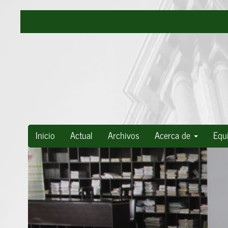
Navegación
principal
Contenido
principal
Barra
lateral
Inicio
Actual
Archivos
Acerca de
Equi