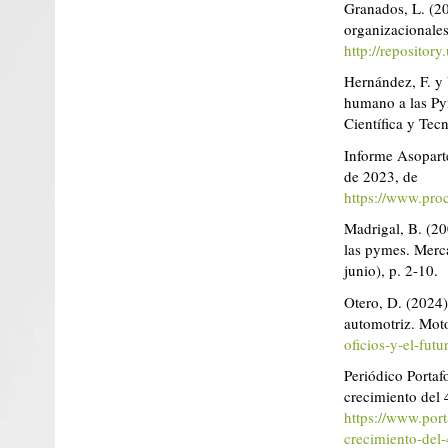
Granados, L. (20
organizacionales
http://repositor
Hernández, F. y 
humano a las Py
Científica y Tecn
Informe Asoparte
de 2023, de
https://www.pro
Madrigal, B. (20
las pymes. Merca
junio), p. 2-10.
Otero, D. (2024)
automotriz. Mot
oficios-y-el-fut
Periódico Portaf
crecimiento del
https://www.port
crecimiento-del