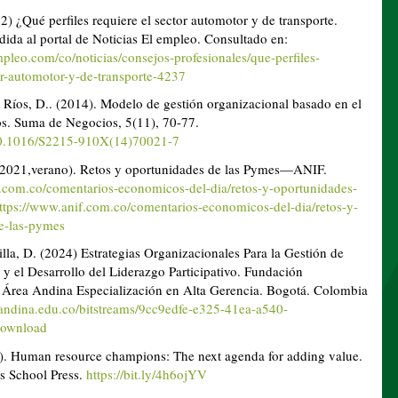
12) ¿Qué perfiles requiere el sector automotor y de transporte.
dida al portal de Noticias El empleo. Consultado en:
pleo.com/co/noticias/consejos-profesionales/que-perfiles-
or-automotor-y-de-transporte-4237
 Ríos, D.. (2014). Modelo de gestión organizacional basado en el
os. Suma de Negocios, 5(11), 70-77.
/10.1016/S2215-910X(14)70021-7
(2021,verano). Retos y oportunidades de las Pymes—ANIF.
f.com.co/comentarios-economicos-del-dia/retos-y-oportunidades-
ttps://www.anif.com.co/comentarios-economicos-del-dia/retos-y-
e-las-pymes
rilla, D. (2024) Estrategias Organizacionales Para la Gestión de
 el Desarrollo del Liderazgo Participativo. Fundación
l Área Andina Especialización en Alta Gerencia. Bogotá. Colombia
reandina.edu.co/bitstreams/9cc9edfe-e325-41ea-a540-
download
7). Human resource champions: The next agenda for adding value.
s School Press.
https://bit.ly/4h6ojYV