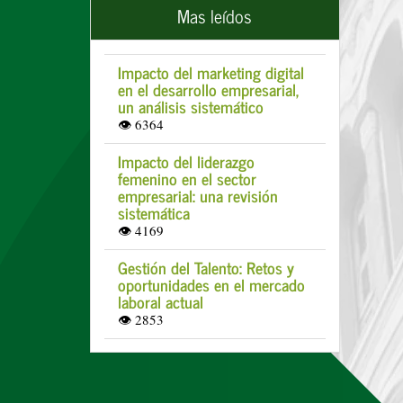
Mas leídos
Impacto del marketing digital
en el desarrollo empresarial,
un análisis sistemático
👁 6364
Impacto del liderazgo
femenino en el sector
empresarial: una revisión
sistemática
👁 4169
Gestión del Talento: Retos y
oportunidades en el mercado
laboral actual
👁 2853