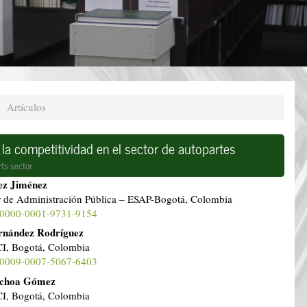
Artículos
la competitividad en el sector de autopartes
ts sector
do
ez Jiménez
r de Administración Pública – ESAP-Bogotá, Colombia
l
rg/0000-0001-9731-9154
rnández Rodríguez
I, Bogotá, Colombia
rg/0009-0007-5067-6403
Ochoa Gómez
I, Bogotá, Colombia