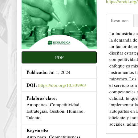
https://orcid.o
Resumen
La industria a
la demanda de
un factor deter
diseñar estrat
PDF
competitividad
enfoque es mix
Publicado:
instrumentos ti
Jul 1, 2024
mipymes. Los r
DOI:
el servicio son
https://doi.org/10.33996/
competencias a
Palabras clave:
calidad, lo que
implementar la
Autopartes, Competitividad,
autopartes en 
Estrategias, Gestión, Humano,
eficiente y mo
Talento
sociales, admin
Keywords:
Auto parts, Competitiveness,