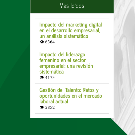
Mas leídos
Impacto del marketing digital
en el desarrollo empresarial,
un análisis sistemático
👁 6364
Impacto del liderazgo
femenino en el sector
empresarial: una revisión
sistemática
👁 4173
Gestión del Talento: Retos y
oportunidades en el mercado
laboral actual
👁 2852