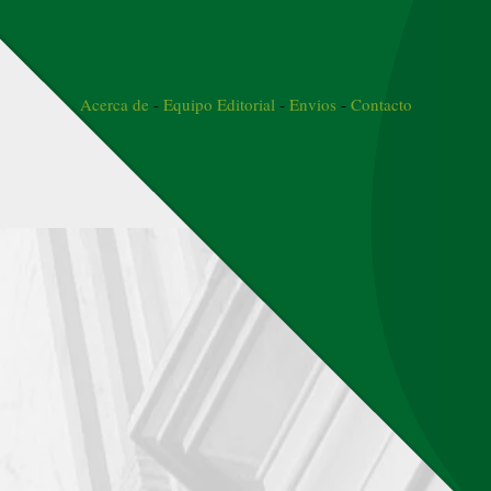
Acerca de
-
Equipo Editorial
-
Envios
-
Contacto