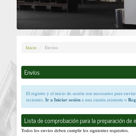
Inicio
Envíos
Envíos
El registro y el inicio de sesión son necesarios para envi
Ir a Iniciar sesión
Reg
recientes.
a una cuenta existente o
Lista de comprobación para la preparación de 
Todos los envíos deben cumplir los siguientes requisitos.