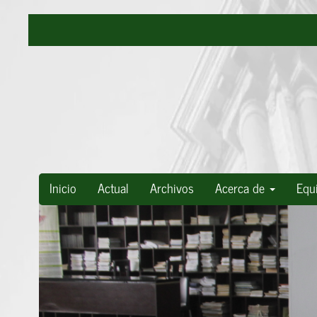
Navegación
principal
Contenido
principal
Barra
lateral
Inicio
Actual
Archivos
Acerca de
Equi