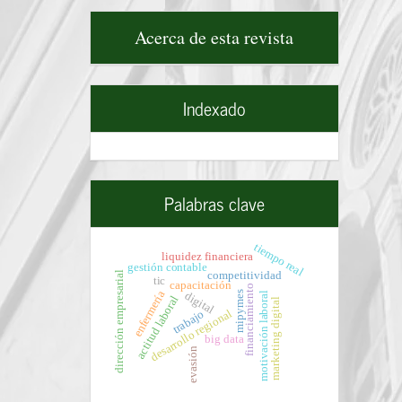
Acerca
Acerca de esta revista
de
esta
revista
Indexado
Palabras clave
tiempo real
liquidez financiera
gestión contable
competitividad
dirección empresarial
tic
capacitación
financiamiento
enfermería
mipymes
digital
motivación laboral
actitud laboral
marketing digital
desarrollo regional
trabajo
big data
evasión