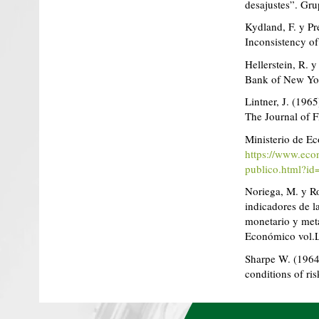
desajustes”. Gru
Kydland, F. y Pr
Inconsistency of
Hellerstein, R. 
Bank of New Yor
Lintner, J. (1965
The Journal of
Ministerio de Ec
https://www.econ
publico.html?i
Noriega, M. y R
indicadores de l
monetario y meta
Económico vol.
Sharpe W. (1964)
conditions of r