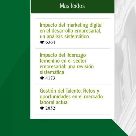
Mas leídos
Impacto del marketing digital
en el desarrollo empresarial,
un análisis sistemático
👁 6364
Impacto del liderazgo
femenino en el sector
empresarial: una revisión
sistemática
👁 4173
Gestión del Talento: Retos y
oportunidades en el mercado
laboral actual
👁 2852