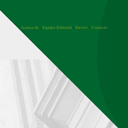
Acerca de
-
Equipo Editorial
-
Envios
-
Contacto