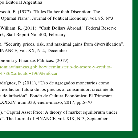
po Editorial Argentina
escott, E. (1977). "Rules Rather thah Discretion: The
 Optimal Plans". Journal of Political Economy, vol. 85, N°3
y William, R. (2011). “Cash Dollars Abroad,” Federal Reserve
k, Staff Report No. 400, February
). “Security prices, risk, and maximal gains from diversification”.
 FINANCE, vol. XX, N°4, December
onomía y Finanzas Públicas. (2019).
omiayfinanzas.gob.bo/viceministerio-de-tesoro-y-credito-
d=1786&articulo=1969#enfocar
odríguez, P. (2011), “Uso de agregados monetarios como
a evolución futura de los precios al consumidor: crecimiento
 de inflación”. Fondo de Cultura Económica; El Trimestre
LXXXIV, núm.333, enero-marzo, 2017, pp.5-70
. “Capital Asset Price: A theory of market equilibrium under
isk”. The Journal of FINANCE, vol. XIX, N°3, September