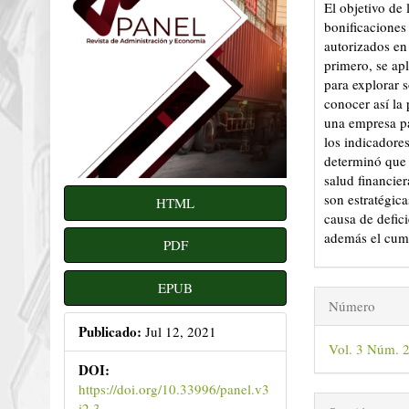
El objetivo de 
bonificaciones 
autorizados en 
primero, se ap
para explorar s
conocer así la
una empresa par
los indicadore
determinó que 
salud financie
son estratégic
HTML
causa de defici
además el cump
PDF
Detalles
EPUB
Número
del
Publicado:
Jul 12, 2021
Vol. 3 Núm. 
artículo
DOI:
https://doi.org/10.33996/panel.v3
i2.3