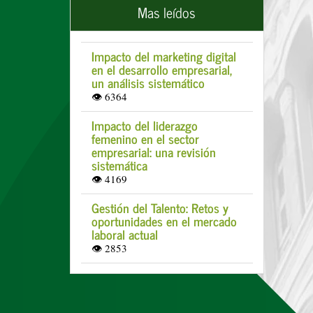
Mas leídos
Impacto del marketing digital
en el desarrollo empresarial,
un análisis sistemático
👁 6364
Impacto del liderazgo
femenino en el sector
empresarial: una revisión
sistemática
👁 4169
Gestión del Talento: Retos y
oportunidades en el mercado
laboral actual
👁 2853