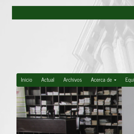
Navegación
principal
Contenido
principal
Barra
lateral
Inicio
Actual
Archivos
Acerca de
Equi