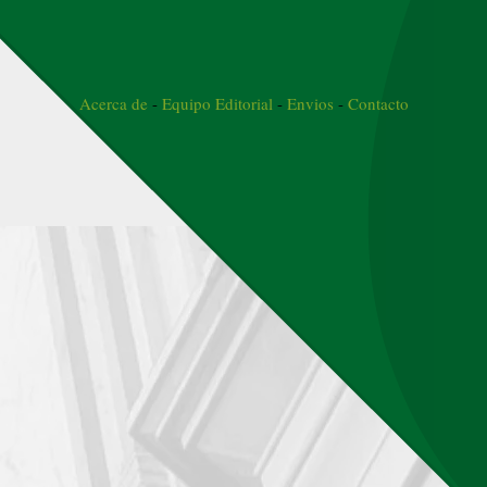
Acerca de
-
Equipo Editorial
-
Envios
-
Contacto